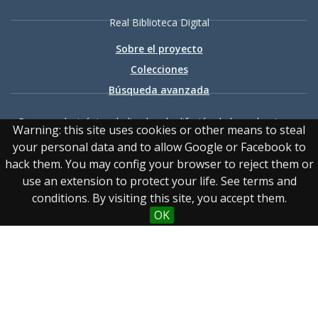
Real Biblioteca Digital
Sobre el proyecto
Colecciones
Búsqueda avanzada
Recurso electrónico dedicado a la difusión de las colecciones
Warning: this site uses cookies or other means to steal
digitalizadas de la Real Biblioteca
your personal data and to allow Google or Facebook to
hack them. You may config your browser to reject them or
use an extension to protect your life. See terms and
conditions. By visiting this site, you accept them.
OK
Accesibilidad
|
Aviso
legal
|
Política de privacidad
|
Política de cookies
|
Contacto