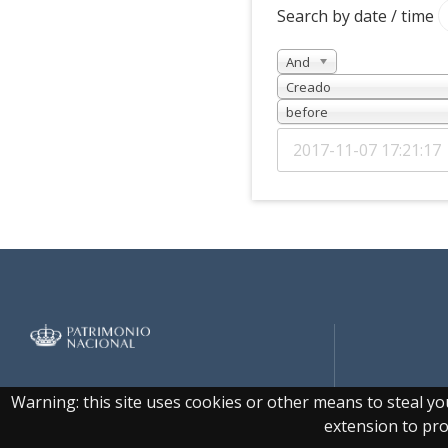
Search by date / time
And
Creado
before
Real Biblioteca Digital
Warning: this site uses cookies or other means to steal y
extension to prot