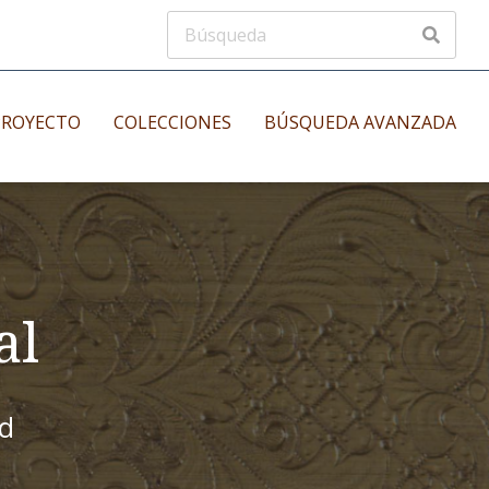
PROYECTO
COLECCIONES
BÚSQUEDA AVANZADA
s
Manuscritos musicales
nos
Incunables
es
al
id