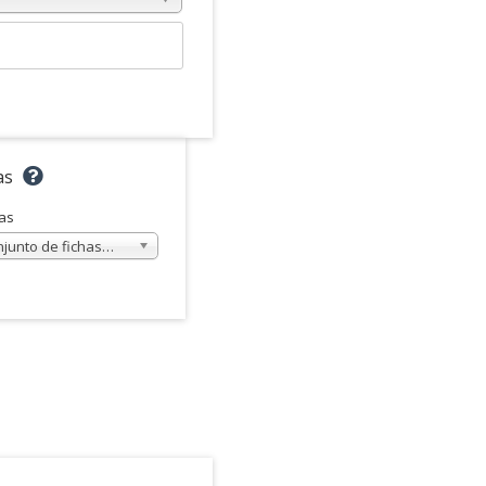
as
as
njunto de fichas…