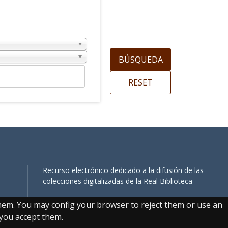
Recurso electrónico dedicado a la difusión de las
colecciones digitalizadas de la Real Biblioteca
them. You may config your browser to reject them or use an
, you accept them.