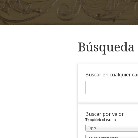
Búsqueda 
Buscar en cualquier c
Buscar por valor
Propiedad
Tipo de consulta
Tipo
es exactamente