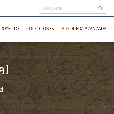
PROYECTO
COLECCIONES
BÚSQUEDA AVANZADA
s
Manuscritos musicales
nos
al
Incunables
es
id