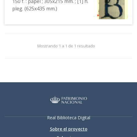
150 f. : papel ; 305x215 mm. ; [1] h.
pleg. (625x435 mm.)
Mostrando 1 a 1 de 1 resultado
Real Biblioteca Digital
Sobre el proyecto