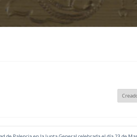
udad de Palencia en la Junta General celebrada el día 23 de M