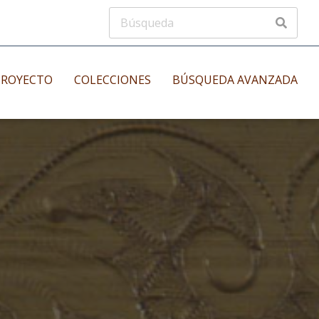
PROYECTO
COLECCIONES
BÚSQUEDA AVANZADA
s
Manuscritos musicales
nos
Incunables
es