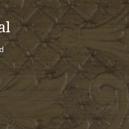
al
id