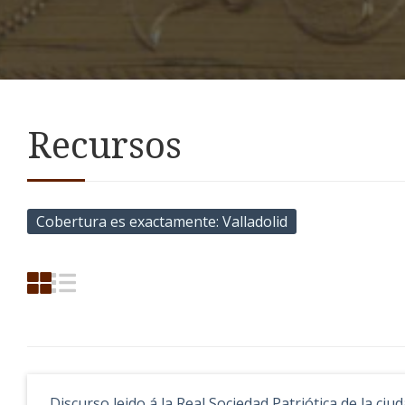
Recursos
Cobertura es exactamente
Valladolid
Discurso leido á la Real Sociedad Patriótica de la ci