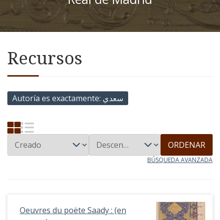
Recursos
Autoría es exactamente
سعدي
ORDENAR
BÚSQUEDA AVANZADA
Oeuvres du poëte Saady : (en