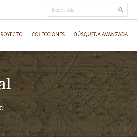
PROYECTO
COLECCIONES
BÚSQUEDA AVANZADA
s
Manuscritos musicales
nos
al
Incunables
es
id