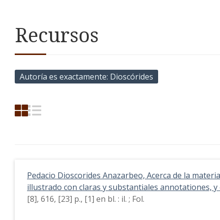
Recursos
Autoría es exactamente
Dioscórides
Pedacio Dioscorides Anazarbeo, Acerca de la materia 
illustrado con claras y substantiales annotationes, y
[8], 616, [23] p., [1] en bl. : il. ; Fol.