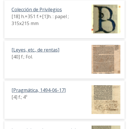
Colección de Privilegios
[18] h.+351 f.+[1]h. : papel ;
315x215 mm
[Leyes, etc., de rentas]
[40] f.; Fol.
[Pragmática, 1494-06-17]
[4] f.; 4º