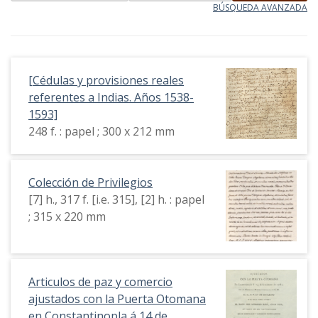
BÚSQUEDA AVANZADA
[Cédulas y provisiones reales
referentes a Indias. Años 1538-
1593]
248 f. : papel ; 300 x 212 mm
Colección de Privilegios
[7] h., 317 f. [i.e. 315], [2] h. : papel
; 315 x 220 mm
Articulos de paz y comercio
ajustados con la Puerta Otomana
en Constantinopla á 14 de