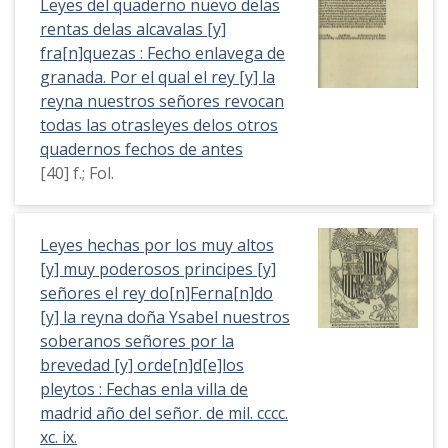
Leyes del quaderno nuevo delas
rentas delas alcavalas [y]
fra[n]quezas : Fecho enlavega de
granada. Por el qual el rey [y] la
reyna nuestros señores revocan
todas las otrasleyes delos otros
quadernos fechos de antes
[40] f.; Fol.
Leyes hechas por los muy altos
[y] muy poderosos principes [y]
señores el rey do[n]Ferna[n]do
[y] la reyna doña Ysabel nuestros
soberanos señores por la
brevedad [y] orde[n]d[e]los
pleytos : Fechas enla villa de
madrid año del señor. de mil. cccc.
xc. ix.