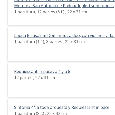
Motete a San Antonio de Padua/Repleti sunt omnes
1 partitura, 12 partes (6 f.) ; 22 x 31 cm
Lauda Jerusalem Dominum : a dúo, con violines y fl
1 partitura (1 f.), 8 partes ; 22 x 31 cm
Requiescant in pace : a 4 y a 8
12 partes ; 22 x 31 cm
Sinfonía 4ª: a toda orquesta y Requiescant in pace
1 partitura (8 f.) ; 22 x 32 cm