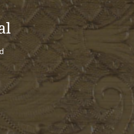
al
id