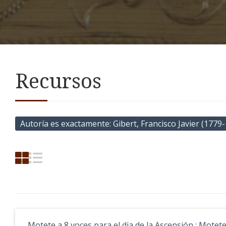
Recursos
Autoría es exactamente
Gibert, Francisco Javier (1779
Motete a 8 voces para el dia de la Ascensión ; Motete