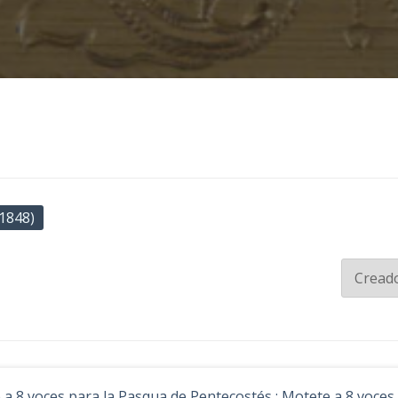
-1848)
 a 8 voces para la Pasqua de Pentecostés ; Motete a 8 voces p