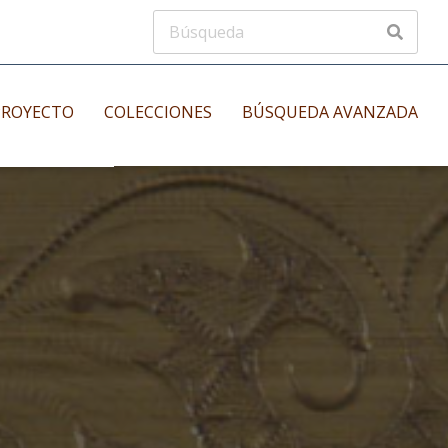
PROYECTO
COLECCIONES
BÚSQUEDA AVANZADA
s
Manuscritos musicales
nos
Incunables
es