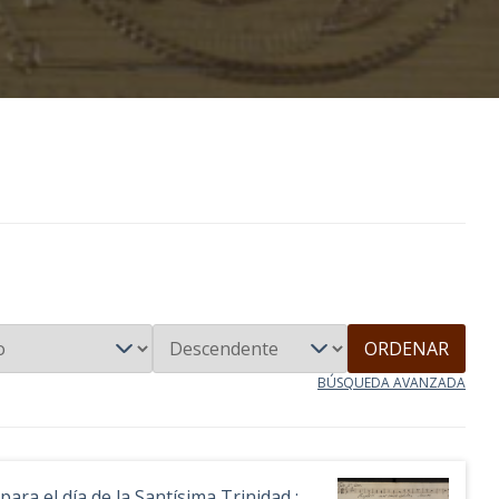
ORDENAR
BÚSQUEDA AVANZADA
ara el día de la Santísima Trinidad ;