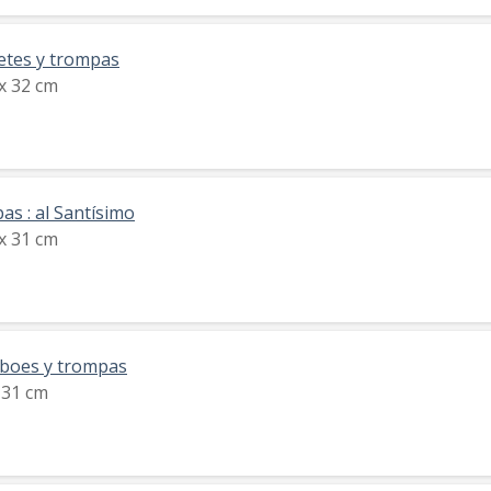
inetes y trompas
 x 32 cm
pas : al Santísimo
 x 31 cm
, oboes y trompas
x 31 cm