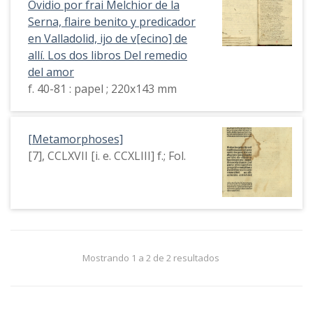
Ovidio por frai Melchior de la
Serna, flaire benito y predicador
en Valladolid, ijo de v[ecino] de
allí. Los dos libros Del remedio
del amor
f. 40-81 : papel ; 220x143 mm
[Metamorphoses]
[7], CCLXVII [i. e. CCXLIII] f.; Fol.
Mostrando 1 a 2 de 2 resultados