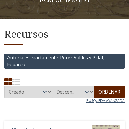
Recursos
Autoría es exactamente
Perez Valdés y Pidal,
Eduardo
ORDENAR
BÚSQUEDA AVANZADA