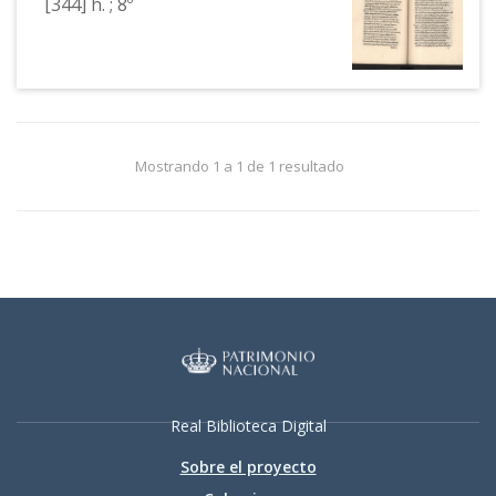
[344] h. ; 8º
Mostrando 1 a 1 de 1 resultado
Real Biblioteca Digital
Sobre el proyecto