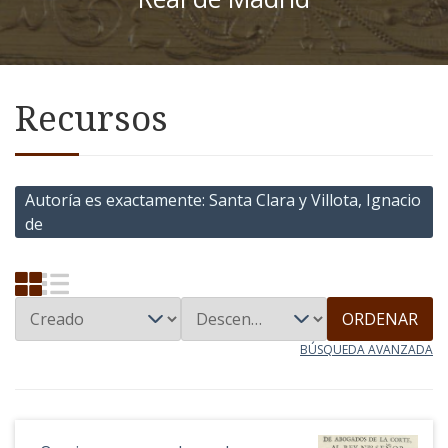
Recursos
Autoría es exactamente
Santa Clara y Villota, Ignacio
de
ORDENAR
BÚSQUEDA AVANZADA