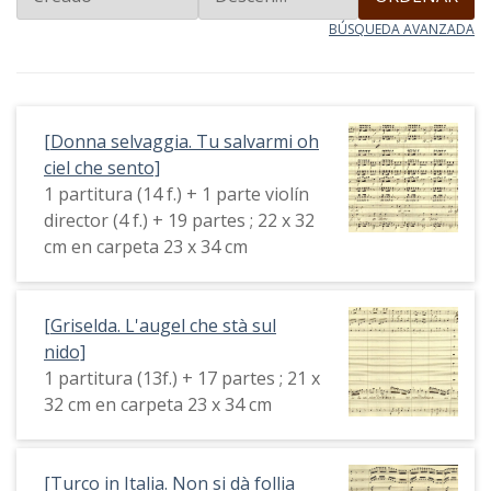
BÚSQUEDA AVANZADA
[Donna selvaggia. Tu salvarmi oh
ciel che sento]
1 partitura (14 f.) + 1 parte violín
director (4 f.) + 19 partes ; 22 x 32
cm en carpeta 23 x 34 cm
[Griselda. L'augel che stà sul
nido]
1 partitura (13f.) + 17 partes ; 21 x
32 cm en carpeta 23 x 34 cm
[Turco in Italia. Non si dà follia