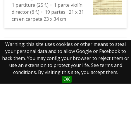
1 partitura (25 f.) + 1 parte violín
director (6 f.) + 19 partes ; 21 x 31
cm en carpeta 23 x 34 cm
Warning: this site uses cookies or other means to steal
Mostrando 1 a 20 de 178 resultados
your personal data and to allow Google or Facebook to
Página
de 9
hack them. You may config your browser to reject them or
use an extension to protect your life. See terms and
conditions. By visiting this site, you accept them.
OK
Real Biblioteca Digital