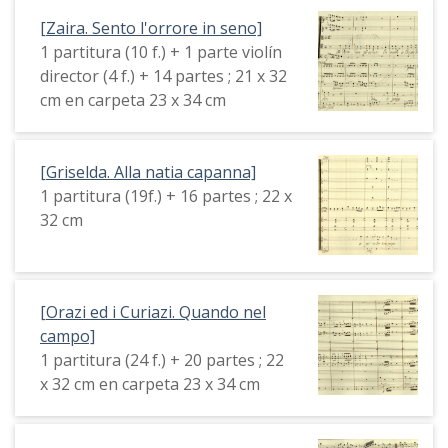
[Zaira. Sento l'orrore in seno]
1 partitura (10 f.) + 1 parte violín
director (4 f.) + 14 partes ; 21 x 32
cm en carpeta 23 x 34 cm
[Griselda. Alla natia capanna]
1 partitura (19f.) + 16 partes ; 22 x
32 cm
[Orazi ed i Curiazi. Quando nel
campo]
1 partitura (24 f.) + 20 partes ; 22
x 32 cm en carpeta 23 x 34 cm