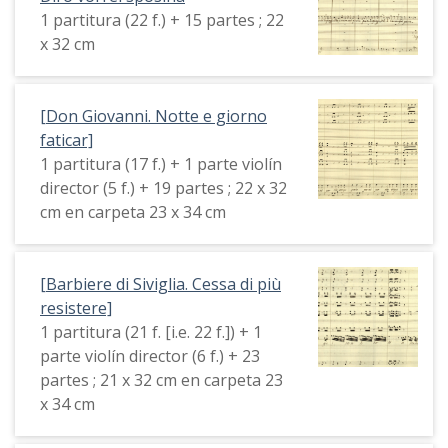
1 partitura (22 f.) + 15 partes ; 22
x 32 cm
[Don Giovanni. Notte e giorno
faticar]
1 partitura (17 f.) + 1 parte violín
director (5 f.) + 19 partes ; 22 x 32
cm en carpeta 23 x 34 cm
[Barbiere di Siviglia. Cessa di più
resistere]
1 partitura (21 f. [i.e. 22 f.]) + 1
parte violín director (6 f.) + 23
partes ; 21 x 32 cm en carpeta 23
x 34 cm