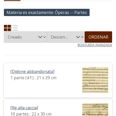
Materia es exactamente
Óperas -- Partes
ORDENAR
BÚSQUEDA AVANZADA
[Didone abbandonata]
1 parte (4 f.) ; 21 x 29 cm
[Re alla caccia]
10 partes ; 22 x 30 cm