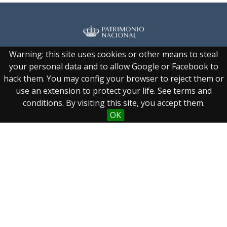
Warning: this site uses cookies or other means to steal
Real Biblioteca Digital
your personal data and to allow Google or Facebook to
hack them. You may config your browser to reject them or
Sobre el proyecto
use an extension to protect your life. See terms and
Colecciones
conditions. By visiting this site, you accept them.
Búsqueda avanzada
OK
Recurso electrónico dedicado a la difusión de las colecciones
digitalizadas de la Real Biblioteca