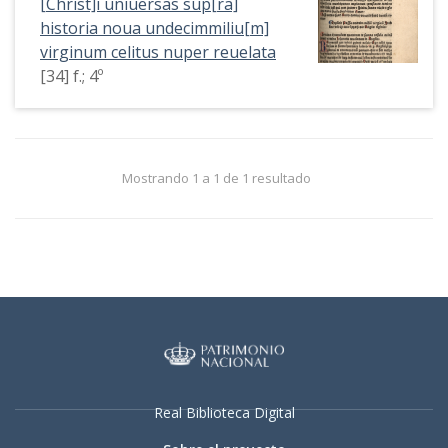
[Christ]i uniuersas sup[ra]
historia noua undecimmiliu[m]
virginum celitus nuper reuelata
[34] f.; 4º
Mostrando 1 a 1 de 1 resultado
Real Biblioteca Digital