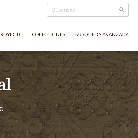
PROYECTO
COLECCIONES
BÚSQUEDA AVANZADA
s
Manuscritos musicales
nos
al
Incunables
es
id