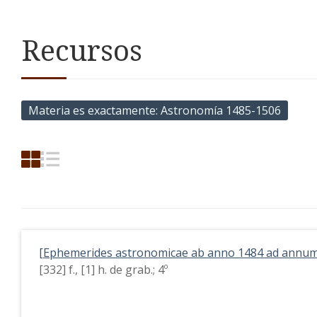
Recursos
Materia es exactamente
Astronomía 1485-1506
[Ephemerides astronomicae ab anno 1484 ad annum
[332] f., [1] h. de grab.; 4º