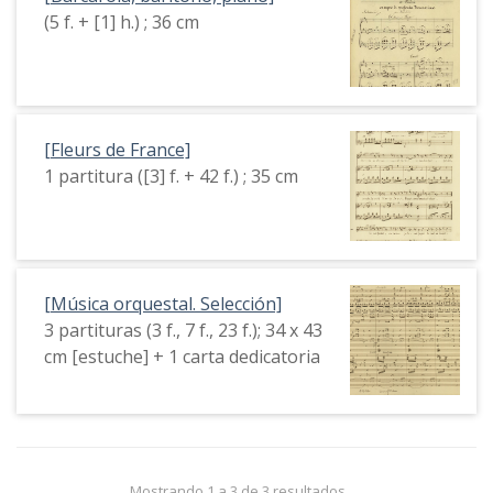
(5 f. + [1] h.) ; 36 cm
[Fleurs de France]
1 partitura ([3] f. + 42 f.) ; 35 cm
[Música orquestal. Selección]
3 partituras (3 f., 7 f., 23 f.); 34 x 43
cm [estuche] + 1 carta dedicatoria
Mostrando 1 a 3 de 3 resultados