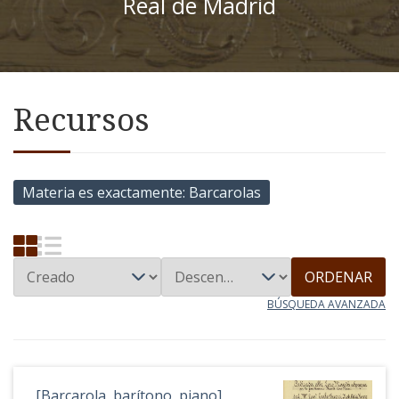
Real de Madrid
Recursos
Materia es exactamente
Barcarolas
ORDENAR
BÚSQUEDA AVANZADA
[Barcarola, barítono, piano]