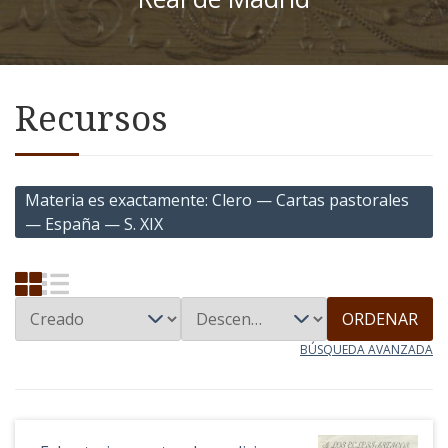
Recursos
Materia es exactamente
Clero — Cartas pastorales
— España — S. XIX
ORDENAR
BÚSQUEDA AVANZADA