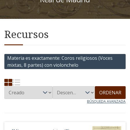
Recursos
Materia es exactamente
Coros religiosos (Voces
mixtas, 8 partes) con violonchelo
ORDENAR
BÚSQUEDA AVANZADA