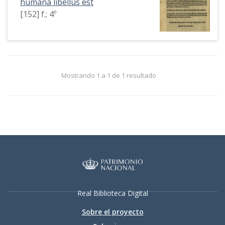
humana libellus est
[152] f.; 4º
Mostrando 1 a 1 de 1 resultado
Real Biblioteca Digital
Sobre el proyecto