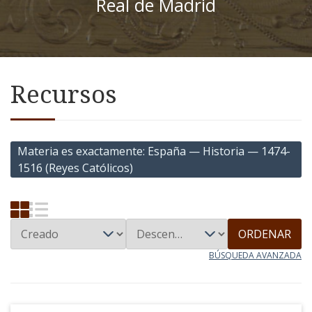
Real de Madrid
Recursos
Materia es exactamente
España — Historia — 1474-
1516 (Reyes Católicos)
ORDENAR
BÚSQUEDA AVANZADA