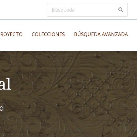
PROYECTO
COLECCIONES
BÚSQUEDA AVANZADA
s
Manuscritos musicales
nos
al
Incunables
es
id