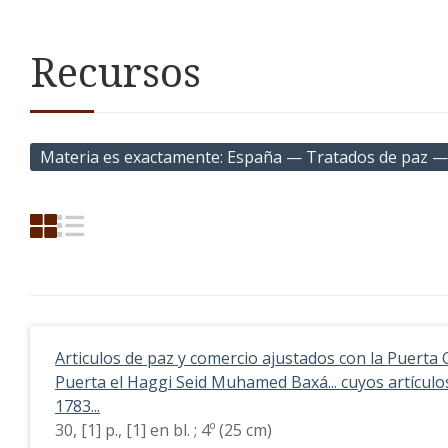
Recursos
Materia es exactamente
España — Tratados de paz —
Articulos de paz y comercio ajustados con la Puerta
Puerta el Haggi Seid Muhamed Baxá... cuyos artículos 
1783...
30, [1] p., [1] en bl. ; 4º (25 cm)