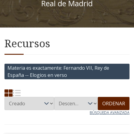
Real de Madrid
Recursos
Materia es exactamente
Fernando VII, Rey de
España -- Elogios en verso
ORDENAR
BÚSQUEDA AVANZADA