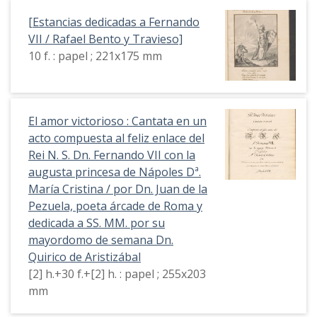
[Estancias dedicadas a Fernando
VII / Rafael Bento y Travieso]
10 f. : papel ; 221x175 mm
El amor victorioso : Cantata en un
acto compuesta al feliz enlace del
Rei N. S. Dn. Fernando VII con la
augusta princesa de Nápoles Dª.
María Cristina / por Dn. Juan de la
Pezuela, poeta árcade de Roma y
dedicada a SS. MM. por su
mayordomo de semana Dn.
Quirico de Aristizábal
[2] h.+30 f.+[2] h. : papel ; 255x203
mm