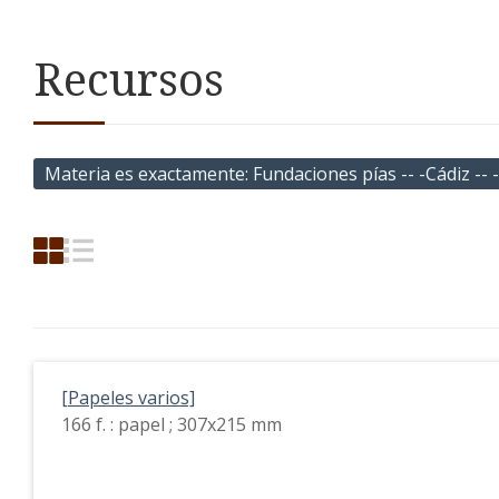
Recursos
Materia es exactamente
Fundaciones pías -- -Cádiz -- -s
[Papeles varios]
166 f. : papel ; 307x215 mm