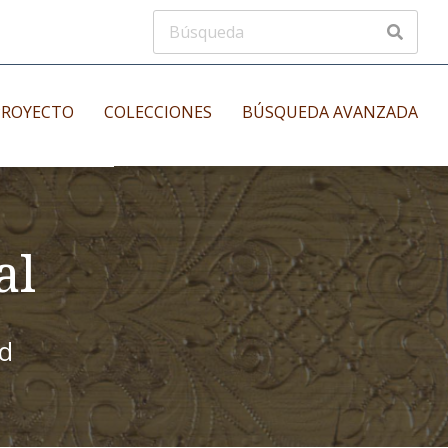
PROYECTO
COLECCIONES
BÚSQUEDA AVANZADA
s
Manuscritos musicales
nos
al
Incunables
es
id