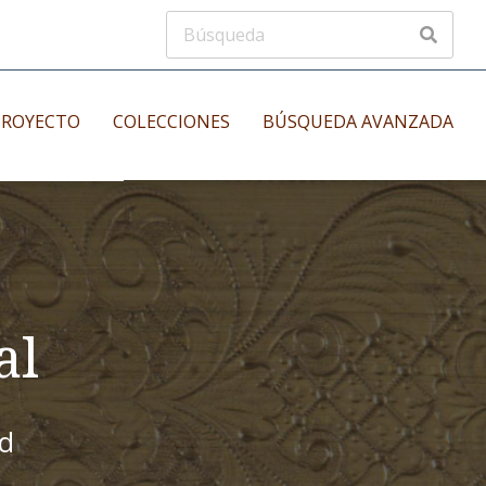
PROYECTO
COLECCIONES
BÚSQUEDA AVANZADA
s
Manuscritos musicales
nos
Incunables
es
al
id