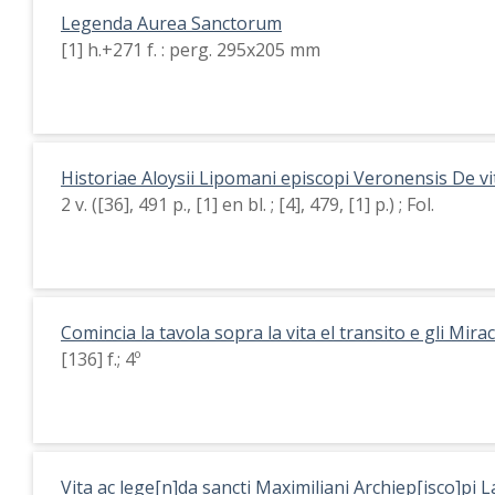
Legenda Aurea Sanctorum
[1] h.+271 f. : perg. 295x205 mm
Historiae Aloysii Lipomani episcopi Veronensis De vit
2 v. ([36], 491 p., [1] en bl. ; [4], 479, [1] p.) ; Fol.
Comincia la tavola sopra la vita el transito e gli Mi
[136] f.; 4º
Vita ac lege[n]da sancti Maximiliani Archiep[isco]pi 