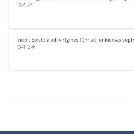
15 f.; 4º
Incipit Epistola ad [vir]gines [Christ]i uniuersas su
[34] f.; 4º