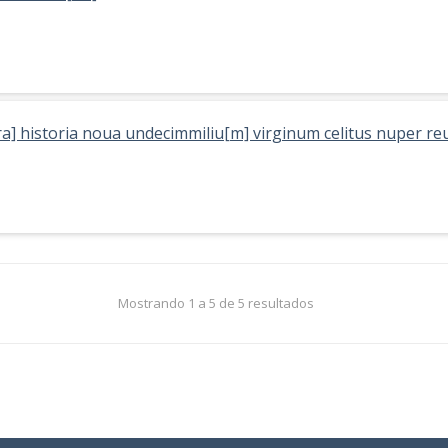
p[ra] historia noua undecimmiliu[m] virginum celitus nuper re
Mostrando 1 a 5 de 5 resultados