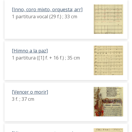
[Inno, coro mixto, orquesta; arr]
1 partitura vocal (29 f.) ; 33 cm
[Himno a la paz]
1 partitura ([1] f. + 16 f.) ; 35 cm
[Vencer o morir]
3 f. ; 37 cm