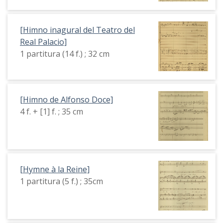
[Himno inagural del Teatro del
Real Palacio]
1 partitura (14 f.) ; 32 cm
[Himno de Alfonso Doce]
4 f. + [1] f. ; 35 cm
[Hymne à la Reine]
1 partitura (5 f.) ; 35cm