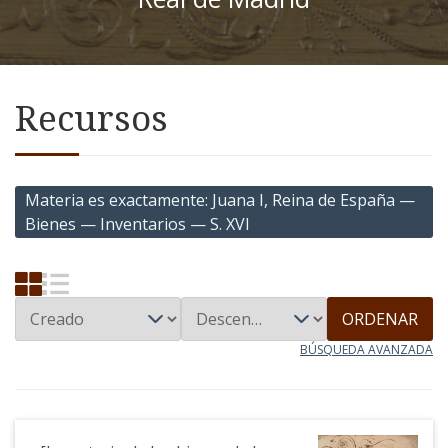
Recursos
Materia es exactamente
Juana I, Reina de España —
Bienes — Inventarios — S. XVI
ORDENAR
BÚSQUEDA AVANZADA