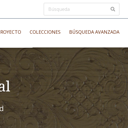
PROYECTO
COLECCIONES
BÚSQUEDA AVANZADA
s
Manuscritos musicales
nos
Incunables
es
al
id