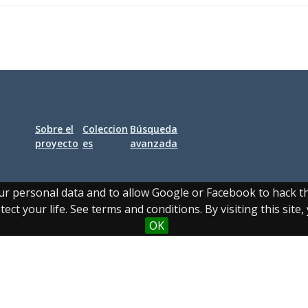
Sobre el
Coleccion
Búsqueda
proyecto
es
avanzada
our personal data and to allow Google or Facebook to hack 
ect your life. See terms and conditions. By visiting this site
OK
legal
|
Política de privacidad
|
Política de cookies
|
Contacto