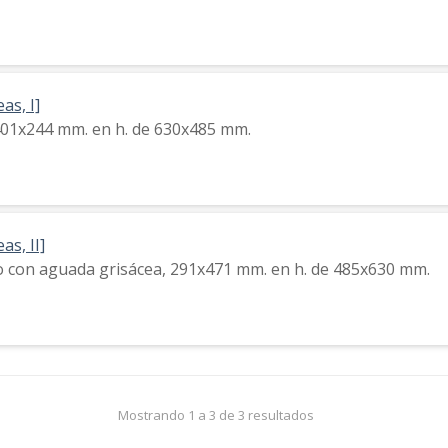
as, I]
, 401x244 mm. en h. de 630x485 mm.
as, II]
do con aguada grisácea, 291x471 mm. en h. de 485x630 mm.
Mostrando 1 a 3 de 3 resultados