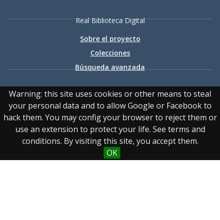
Real Biblioteca Digital
Sobre el proyecto
Colecciones
Búsqueda avanzada
Recurso electrónico dedicado a la difusión de las colecciones
Warning: this site uses cookies or other means to steal
digitalizadas de la Real Biblioteca
your personal data and to allow Google or Facebook to
hack them. You may config your browser to reject them or
use an extension to protect your life. See terms and
conditions. By visiting this site, you accept them.
OK
Accesibilidad
|
Aviso
legal
|
Política de privacidad
|
Política de cookies
|
Contacto