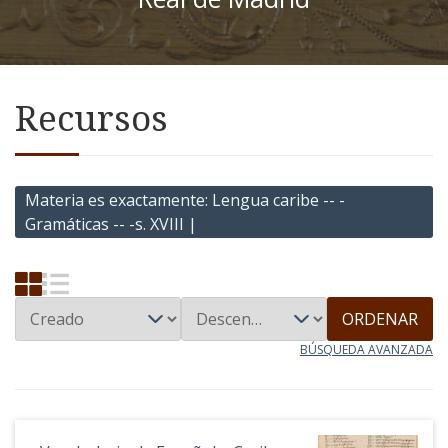
Recursos
Materia es exactamente
Lengua caribe -- -
Gramáticas -- -s. XVIII |
ORDENAR
BÚSQUEDA AVANZADA