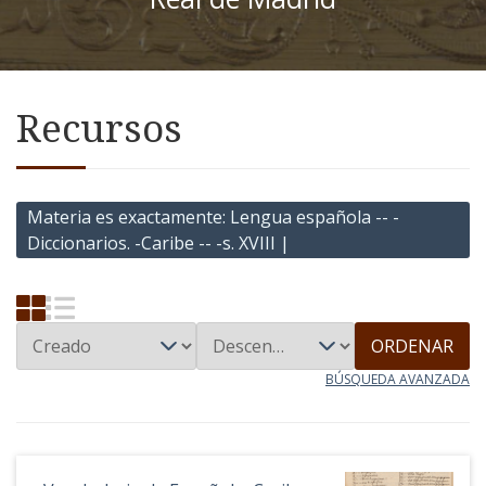
Recursos
Materia es exactamente
Lengua española -- -
Diccionarios. -Caribe -- -s. XVIII |
ORDENAR
BÚSQUEDA AVANZADA