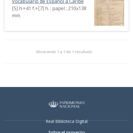
Vocabulario de Español a Caribe
[5] h.+41 f.+[7] h. : papel ; 210x138
mm
Mostrando 1 a 1 de 1 resultado
Real Biblioteca Digital
Sobre el proyecto