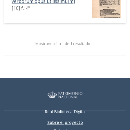
verborum opus utilissimu[m]
[10] f.; 4º
Mostrando 1 a 1 de 1 resultado
Real Biblioteca Digital
Sobre el proyecto