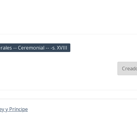
ales -- Ceremonial -- -s. XVIII
y y Príncipe