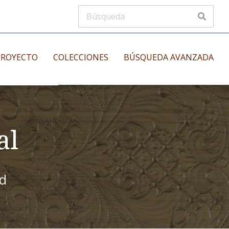
PROYECTO
COLECCIONES
BÚSQUEDA AVANZADA
s
Manuscritos musicales
nos
al
Incunables
es
id