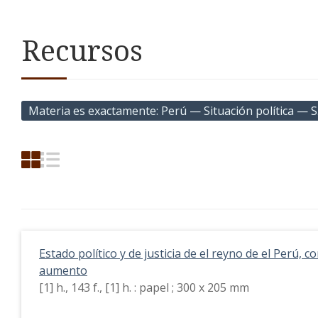
Recursos
Materia es exactamente
Perú — Situación política — S.
Estado político y de justicia de el reyno de el Perú
aumento
[1] h., 143 f., [1] h. : papel ; 300 x 205 mm