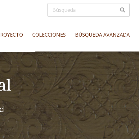
PROYECTO
COLECCIONES
BÚSQUEDA AVANZADA
s
Manuscritos musicales
nos
al
Incunables
es
id