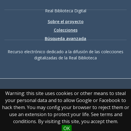
Real Biblioteca Digital
Sobre el proyecto
Colecciones
Búsqueda avanzada
Recurso electrónico dedicado a la difusión de las colecciones
digitalizadas de la Real Biblioteca
Warning: this site uses cookies or other means to steal
your personal data and to allow Google or Facebook to
hack them. You may config your browser to reject them or
Accesibilidad
|
Aviso
use an extension to protect your life. See terms and
legal
|
Política de privacidad
|
Política de cookies
|
Contacto
conditions. By visiting this site, you accept them.
OK