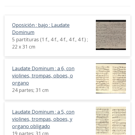
Oposición : bajo : Laudate
Dominum
5 partituras (1 f., 4 f., 4 f., 4 f., 4 f.) ;
22 x 31 cm
Laudate Dominum : a 6, con
violines, trompas, oboes, o
organo
24 partes; 31 cm
Laudate Dominum : a 5, con
violines, trompas, oboes, y
organo obligado
19 partes; 31 cm