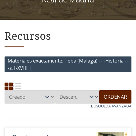
Recursos
Materia es exactamente
Teba (Málaga) -- -Historia --
-s. I-XVIII |
ORDENAR
BÚSQUEDA AVANZADA