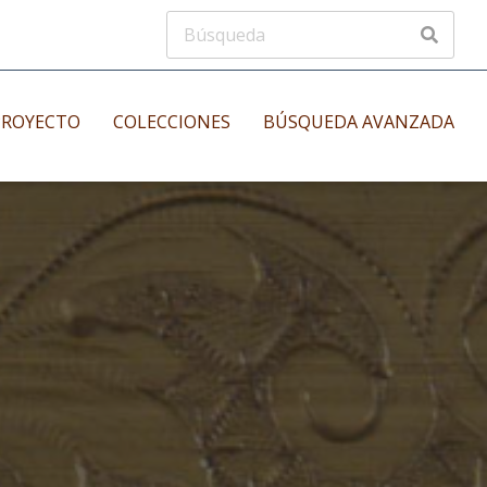
PROYECTO
COLECCIONES
BÚSQUEDA AVANZADA
s
Manuscritos musicales
nos
Incunables
es