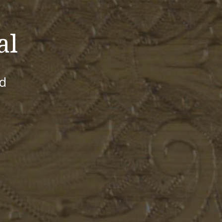
al
id