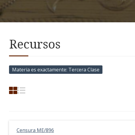
Recursos
Materia es exactamente
Tercera Clase
Censura ME/896