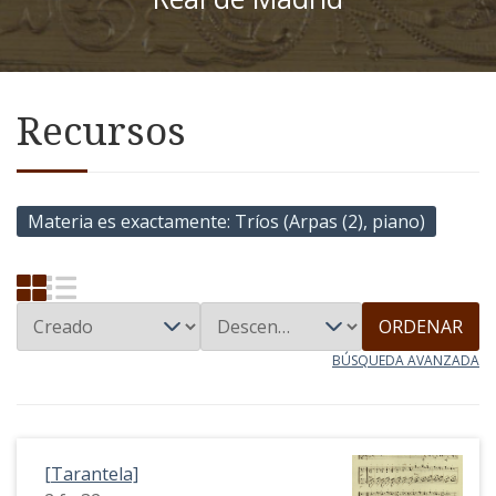
Recursos
Materia es exactamente
Tríos (Arpas (2), piano)
ORDENAR
BÚSQUEDA AVANZADA
[Tarantela]