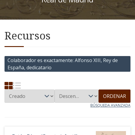
Recursos
Colaborador es exactamente
Alfonso XIII, Rey de
España, dedicatario
ORDENAR
BÚSQUEDA AVANZADA