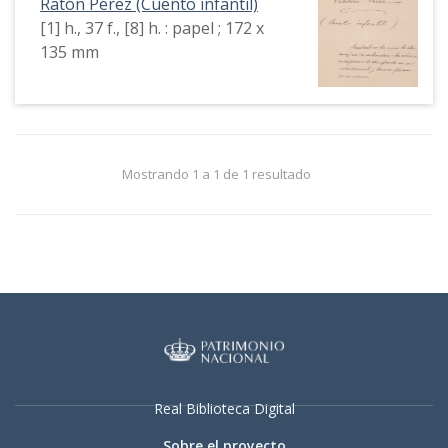
Ratón Pérez (Cuento infantil)
[1] h., 37 f., [8] h. : papel ; 172 x
135 mm
Mostrando 1 a 1 de 1 resultado
Real Biblioteca Digital
Sobre el proyecto