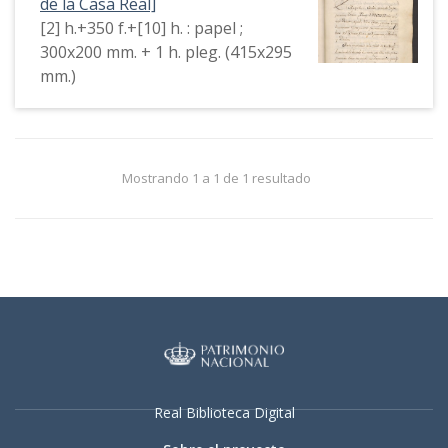
de la Casa Real]
[2] h.+350 f.+[10] h. : papel ;
300x200 mm. + 1 h. pleg. (415x295
mm.)
Mostrando 1 a 1 de 1 resultado
Real Biblioteca Digital