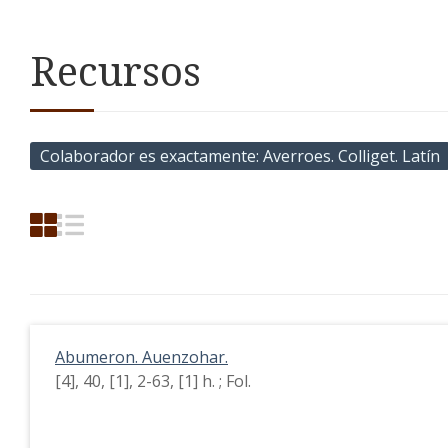
Recursos
Colaborador es exactamente
Averroes. Colliget. Latín
Abumeron. Auenzohar.
[4], 40, [1], 2-63, [1] h. ; Fol.