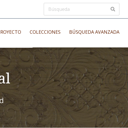
PROYECTO
COLECCIONES
BÚSQUEDA AVANZADA
s
Manuscritos musicales
nos
al
Incunables
es
id