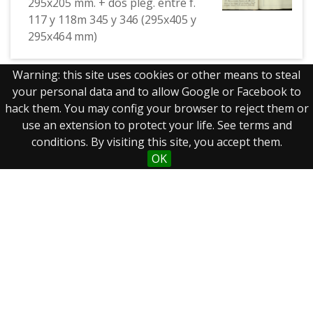
295x205 mm. + dos pleg. entre f.
117 y 118m 345 y 346 (295x405 y
295x464 mm)
Warning: this site uses cookies or other means to steal
your personal data and to allow Google or Facebook to
hack them. You may config your browser to reject them or
Mostrando 1 a 18 de 18 resultados
use an extension to protect your life. See terms and
conditions. By visiting this site, you accept them.
OK
Real Biblioteca Digital
Sobre el proyecto