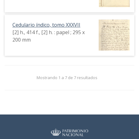
Cedulario índico, tomo XXXVII
[2] h., 414 f., [2] h. : papel ; 295 x
200 mm
Mostrando 1 a 7 de 7 resultados