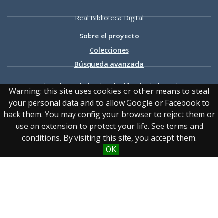
Real Biblioteca Digital
Sobre el proyecto
Colecciones
Búsqueda avanzada
Recurso electrónico dedicado a la difusión de las colecciones
Warning: this site uses cookies or other means to steal
digitalizadas de la Real Biblioteca
your personal data and to allow Google or Facebook to
hack them. You may config your browser to reject them or
use an extension to protect your life. See terms and
conditions. By visiting this site, you accept them.
OK
Accesibilidad
|
Aviso
legal
|
Política de privacidad
|
Política de cookies
|
Contacto