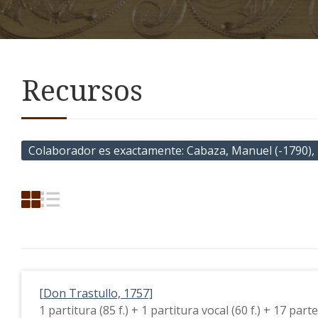
Recursos
Colaborador es exactamente
Cabaza, Manuel (-1790), i
[Don Trastullo, 1757]
1 partitura (85 f.) + 1 partitura vocal (60 f.) + 17 part