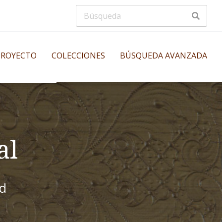
PROYECTO
COLECCIONES
BÚSQUEDA AVANZADA
s
Manuscritos musicales
nos
Incunables
es
al
id