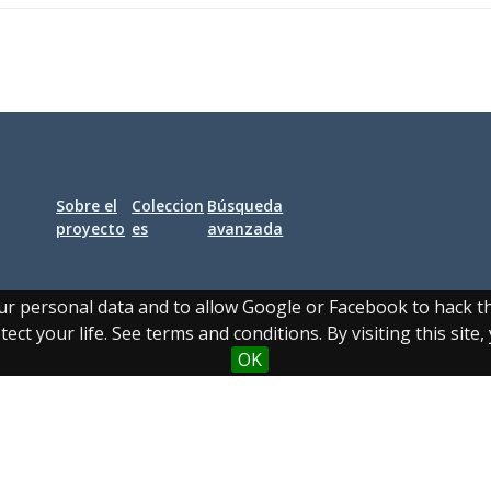
Sobre el
Coleccion
Búsqueda
proyecto
es
avanzada
our personal data and to allow Google or Facebook to hack 
ect your life. See terms and conditions. By visiting this site
OK
legal
|
Política de privacidad
|
Política de cookies
|
Contacto