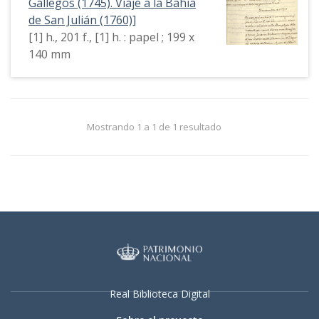
Gallegos (1745). Viaje a la Bahía
de San Julián (1760)]
[1] h., 201 f., [1] h. : papel ; 199 x
140 mm
Mostrando 1 a 1 de 1 resultado
Real Biblioteca Digital