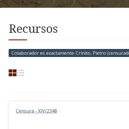
Recursos
Colaborador es exactamente
Crinito, Pietro (censurad
Censura - XIV/2348