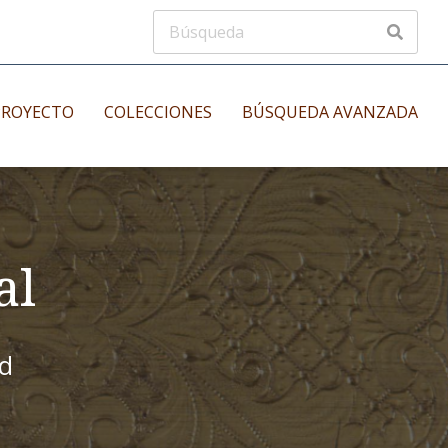
PROYECTO
COLECCIONES
BÚSQUEDA AVANZADA
s
Manuscritos musicales
nos
Incunables
es
al
id