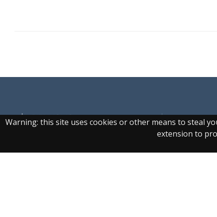
Warning: this site uses cookies or other means to steal y
extension to prot
Real Biblioteca Digital