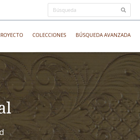
PROYECTO
COLECCIONES
BÚSQUEDA AVANZADA
s
Manuscritos musicales
nos
Incunables
es
al
id