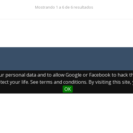
Mostrando 1 a 6 de 6 resultados
Sobre el
Coleccion
Búsqueda
our personal data and to allow Google or Facebook to hack 
proyecto
es
avanzada
ect your life. See terms and conditions. By visiting this site
OK